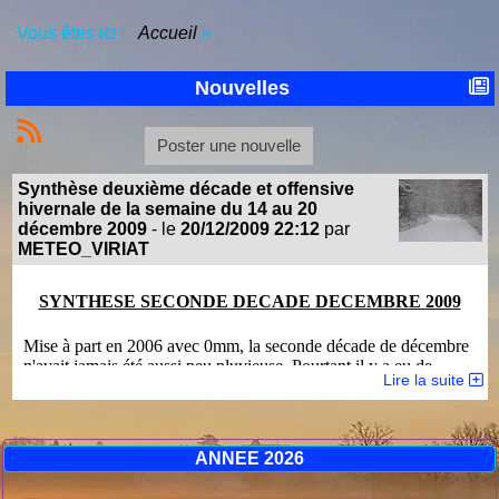
Vous êtes ici :
Accueil
»
Nouvelles
Poster une nouvelle
Synthèse deuxième décade et offensive
hivernale de la semaine du 14 au 20
décembre 2009
- le
20/12/2009 22:12
par
METEO_VIRIAT
SYNTHESE SECONDE DECADE DECEMBRE 2009
Mise à part en 2006 avec 0mm, la seconde décade de décembre
n'avait jamais été aussi peu pluvieuse. Pourtant il y a eu de
Lire la suite
l'humidité mais celle-ci c'est manifestée sous forme de neige du
18 au 20 avec un total de 12cm au sol. Analyse décadaire de la
pluviométrie :
http://meteo.viriat.free.fr/articles.php?
lng=fr&pg=89
ANNEE 2026
Côté température cette décade est la seconde plus froide depuis