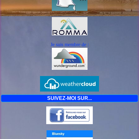
glacial et la trempérature s'est arrêtée de descendre à 2H08
dimanche matin avec -16.1°!!! Il a ensuite fallu attendre 10H du
matin pour repasser la barre des -10°! Le redoux annoncé a
ensuite doucement pris le relais poussé par des rafales de vent du
sud balayant la neige poudreuse et vers 19H la barre symbolique
du 0° a été franchie. A 22H la température était remonté à 1.5°
puis à 22H30 elle est de nouveau redescendue proche du 0 avec
0.6 et la neige a refait son apparition. Les sols étant glacés météo
Je suis mem
bre de :
france a placé le département en alerte orange à cause du risque
de verglas lié au redoux.
Le précédent record de froid pour un mois de décembre date de
2005 avec -16.4°. C'est d'ailleurs le record de froid absolu
depuis le début des relevés de la station en 2002. Il n'est donc
pas battu mais il s'en est fallu de peu. Toutefois à l'époque il
s'était produit plus tard puisque c'était le 30 décembre.
Pour l'année 2009 il faut remonter au 8 janvier pour trouver
-10.1° ce qui fait un écart de 6° tout de même.
SUIVEZ-MOI SUR...
La seconde décade de décembre 2009 sera donc parmi les plus
froides alors que la première était parmi les plus douces! Pour la
troisième, une certaine douceur est de nouveau annoncée.
A voir à la fin du mois pour le bilan final...
N'oubliez pas de consulter le photo-reportage sur cet épisode de