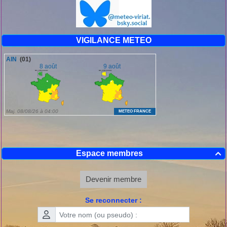
grand froid :
http://meteo.viriat.free.fr/plugins/diaporama/diaporama.php?
lng=fr&diapo_id=3
VIGILANCE METEO
Espace membres

Devenir membre
Se reconnecter :