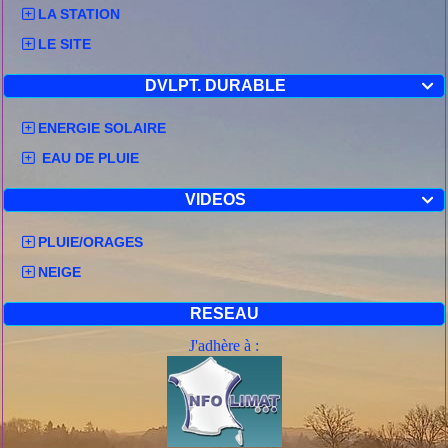
LA STATION
LE SITE
DVLPT. DURABLE

ENERGIE SOLAIRE
EAU DE PLUIE
VIDEOS

PLUIE/ORAGES
NEIGE
RESEAU
J'adhère à :