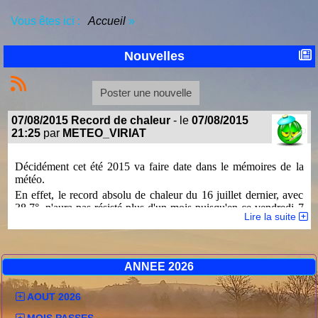
Vous êtes ici :
Accueil
»
Nouvelles
Poster une nouvelle
07/08/2015 Record de chaleur
- le
07/08/2015
21:25
par
METEO_VIRIAT
Décidément cet été 2015 va faire date dans le mémoires de la
météo.
En effet, le record absolu de chaleur du 16 juillet dernier, avec
38.7°, n'aura pas résisté plus d'un mois puisqu'en ce vendredi 7
Lire la suite
août 39.2° ont été atteints.
Depuis 2002, début de l'historique fiable de la station, jamais un
été avec une aussi forte chaleur sur une si longue période n'avait
été enregistré à Viriat.
ANNEE 2026
Des pluies orageuses sont annoncées pour demain, espérons que
Viriat ne passe pas une nouvelle fois à côté!
AOUT 2026
MOIS PASSES