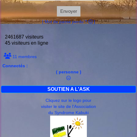
Envoyer
[ Mot de passe perdu ?
]
2461687 visiteurs
45 visiteurs en ligne
11 membres
Connectés :
( personne )
SOUTIEN A L'ASK
Cliquez sur le logo pour
visiter le site de l'Association
du Syndrome Kabuki