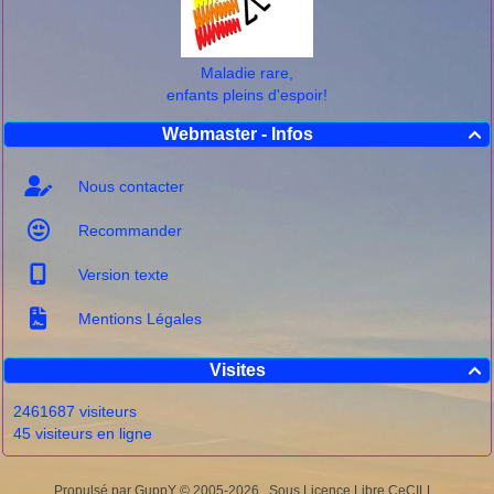
Maladie rare,
enfants pleins d'espoir!
Webmaster - Infos

Nous contacter
Recommander
Version texte
Mentions Légales
Visites

2461687 visiteurs
45 visiteurs en ligne
Propulsé par GuppY
© 2005-2026
Sous Licence Libre CeCILL