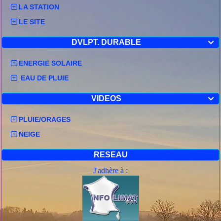
LA STATION
LE SITE
DVLPT. DURABLE

ENERGIE SOLAIRE
EAU DE PLUIE
VIDEOS

PLUIE/ORAGES
NEIGE
RESEAU
J'adhère à :