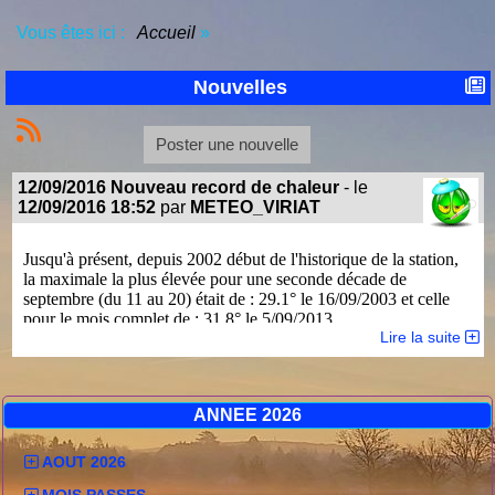
Vous êtes ici :
Accueil
»
Nouvelles
Poster une nouvelle
12/09/2016 Nouveau record de chaleur
- le
12/09/2016 18:52
par
METEO_VIRIAT
Jusqu'à présent, depuis 2002 début de l'historique de la station,
la maximale la plus élevée pour une seconde décade de
septembre (du 11 au 20) était de : 29.1° le 16/09/2003 et celle
pour le mois complet de : 31.8° le 5/09/2013.
Lire la suite
Bien aidée par le vent de Sud très présent, la température de ce
12 septembre 2016 s'est élevée jusqu'à atteindre 32°!
Elle devient donc le nouveau record de chaleur, non seulement
pour une seconde décade, mais pour le mois complet.
ANNEE 2026
Au gré des passages nuageux elle a oscillé autour des 30° à
partir de 13H30 puis s'est élevée de 2° lorsque le soleil a
AOUT 2026
totalement repris possession du ciel en milieu d'après-midi :
MOIS PASSES