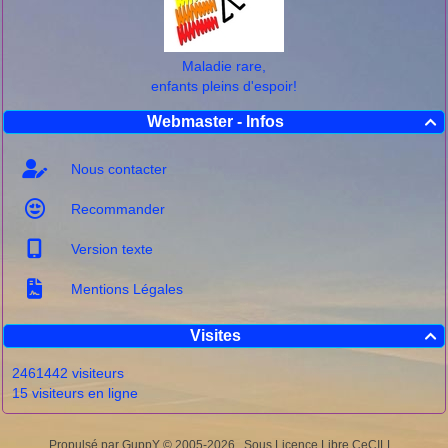
Maladie rare,
enfants pleins d'espoir!
Webmaster - Infos

Nous contacter
Recommander
Version texte
Mentions Légales
Visites

2461442 visiteurs
15 visiteurs en ligne
Propulsé par GuppY
© 2005-2026
Sous Licence Libre CeCILL