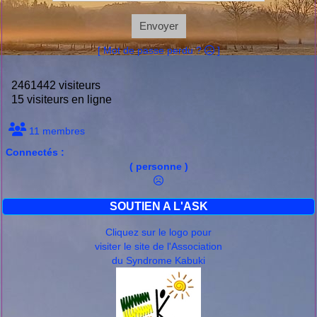
Envoyer
[ Mot de passe perdu ?
]
2461442 visiteurs
15 visiteurs en ligne
11 membres
Connectés :
( personne )
SOUTIEN A L'ASK
Cliquez sur le logo pour
visiter le site de l'Association
du Syndrome Kabuki