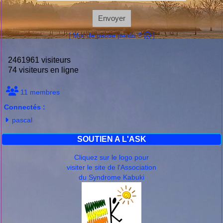
Envoyer
[ Mot de passe perdu ?
]
2461961 visiteurs
74 visiteurs en ligne
11 membres
Connectés :
pascal
SOUTIEN A L'ASK
Cliquez sur le logo pour
visiter le site de l'Association
du Syndrome Kabuki