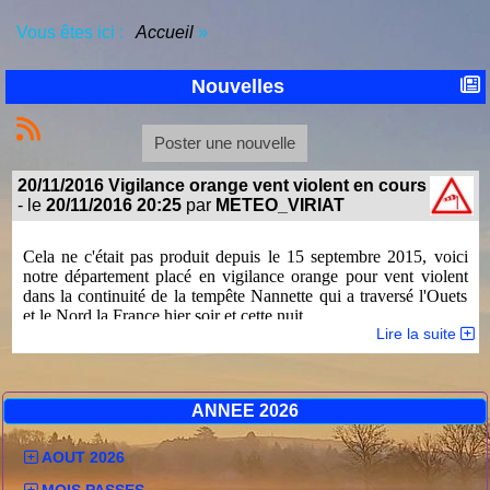
Vous êtes ici :
Accueil
»
Nouvelles
Poster une nouvelle
20/11/2016 Vigilance orange vent violent en cours
- le
20/11/2016 20:25
par
METEO_VIRIAT
Cela ne c'était pas produit depuis le 15 septembre 2015, voici
notre département placé en vigilance orange pour vent violent
dans la continuité de la tempête Nannette qui a traversé l'Ouets
et le Nord la France hier soir et cette nuit.
Lire la suite
Même s'il avait atteint 50km/h sur le coup de midi, ce n'est qu'à
partir de 20H ce soir que le vent s'est amplifié avec une rafale à
63km/h à 20H09, conformément à la prévision. La nuit et la
journée de demain s'annoncent agitée!
ANNEE 2026
Pour rappel, la vitesse maximale enregistrée par ma station
depuis sa mise en service en 2002 est de 91.7km/h le 16
AOUT 2026
septembre 2015.
Bulletin de vigilance Régional.
MOIS PASSES