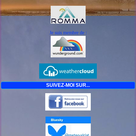
Evolution prévue :
En cette soirée de dimanche, le vent de sud va continuer
à se renforcer. En soirée et en cours de nuit prochaine, et
surtout lundi en début de matinée, le vent deviendra
violent avec des rafales qui dépasseront les 100 km/h sur
Je suis mem
bre de :
les départements placés en vigilance orange.
Cet épisode de vent violent se poursuivra en journée de
lundi.
Vis-à-vis de ce risque de vent violent, l'Ardèche, la
Savoie et la Haute-Savoie présentent un profil particulier
: sur ces trois départements, ce sont surtout les zones de
montagnes qui seront concernées. Pour l'Ardèche, ce
seront bien sûr la Montagne ardéchoise et le Vivarais. En
Savoie et Haute-Savoie, les zones concernées seront
SUIVEZ-MOI SUR...
surtout les hautes vallées exposées au foëhn (Chamonix,
Maurienne, Tarentaise) et les massifs montagneux où
soufflera un vent violent de secteur sud, avec des rafales
qui dépasseront localement 100 km/h en vallée, 130 km/h
en montagne. Les avant-pays savoyards et, en particulier,
les grandes zones urbanisées ne sont pas concernés par
ces vents violents.