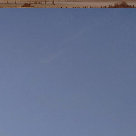
018 à 19h00
 Rhône (69).
dans la mesure où il existe un risque fort (une