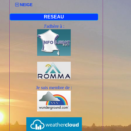
Faits nouv
NEIGE
L'Ain pass
RESEAU
Situation a
J'adhère à :
Les orages
Consulter 
Evolution 
Les orages
de Rhône-A
km/h, voire
Ce soir, ce
nord-ouest
Je suis mem
bre de :