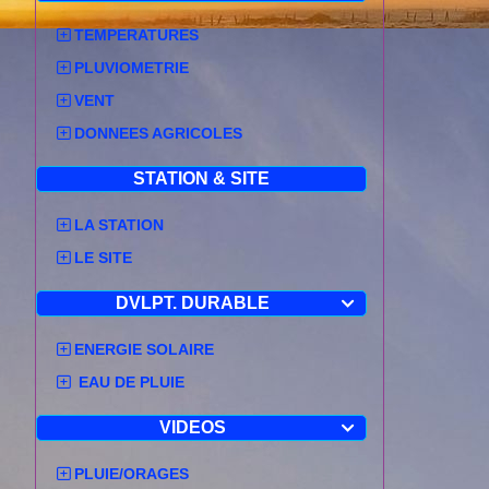
Emis le : 
par : Mété
TEMPERATURES
Date et he
PLUVIOMETRIE
Type de p
VENT
Orages.
DONNEES AGRICOLES
Phénomène
Fin de phé
STATION & SITE
Localisati
LA STATION
Début de s
LE SITE
Ain (01).
Maintien de
DVLPT. DURABLE

Allier (03)
Fin de suiv
ENERGIE SOLAIRE
Aucun dép
EAU DE PLUIE
Descriptio
Qualificat
VIDEOS

Situation f
forte proba
PLUIE/ORAGES