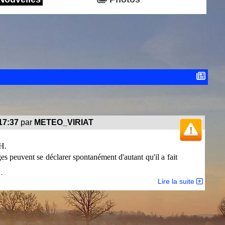
17:37
par
METEO_VIRIAT
H.
es peuvent se déclarer spontanément d'autant qu'il a fait
téofrance :
Lire la suite
 consulter
ce bulletin
dans son intégralité -
l.
ONAL DE LYON