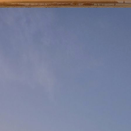
mercredi 04 juillet 2018 à 16h23
o-France Lyon
ure du prochain message : au plus tard le mercredi 04 juillet 2
hénomène
 en cours.
nomène prévue le jeudi 05 juillet 2018 à 00h00
on
uivi pour :
 suivi pour :
, Puy-de-Dôme (63), Cantal (15), Haute-Loire (43), Loire (42) et
i pour :
artement
n
ion du phénomène :
ortement orageuse d'été qui nécessite une vigilance particulière 
bilité) de phénomène violent.