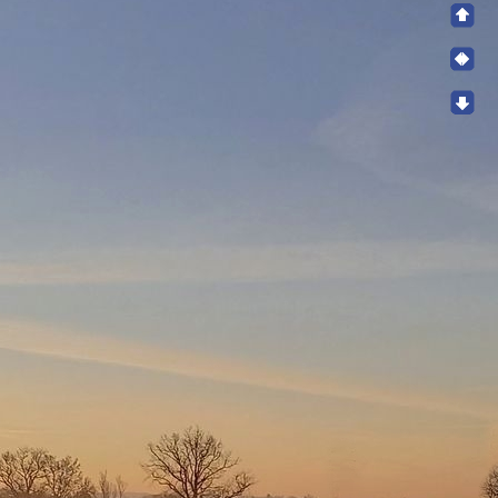
nsemble de l'Auvergne, puis gagnent le nord-ouest
outenue, des rafales de vent avoisinant les 100
tions.
ment précipitant sur l'ensemble de l'Auvergne et le
violents.