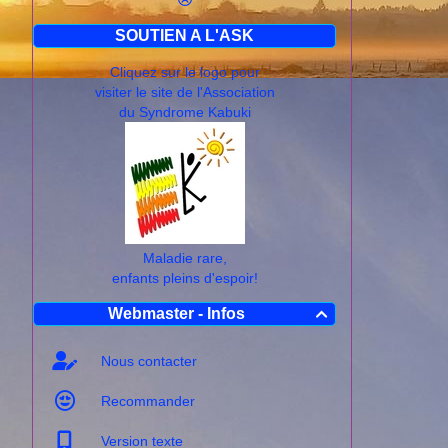
SOUTIEN A L'ASK
Cliquez sur le logo pour
visiter le site de l'Association
du Syndrome Kabuki
Maladie rare,
enfants pleins d'espoir!
Webmaster - Infos

Nous contacter
Recommander
Version texte