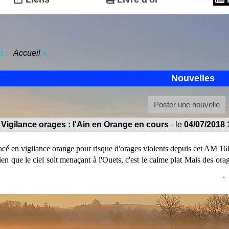
ci :
Accueil
»
Nouvelles
Poster une nouvelle
 Vigilance orages : l'Ain en Orange en cours
- le
04/07/2018 
acé en vigilance orange pour risque d'orages violents depuis cet AM 16
n que le ciel soit menaçant à l'Ouets, c'est le calme plat Mais des orag
Extrait du bulletin de vigilance Mé
- cliquez sur la carte de vigilance en colonne de gauche du site pour
Bulletin de vigilance Régiona
CENTRE METEOROLOGIQUE INTERREGI
0407CE04