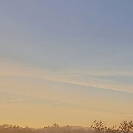
eaux :
e en vigilance orange pour les orages.
ctuelle :
 se généralisent sur l'ensemble de l'Auvergne.
les cumuls de pluie observés.
prévue :
 continuent de se multiplier et deviennent plus intenses sur l'e
lpes. Ces orages se caractérisent par une activité électrique s
 localement plus, de la grêle, et de fortes intensités de précipita
s orages s'organisent pour former un corps pluvio-orageux forte
 de Rhône-Alpes. Ils peuvent encore donner des coups de vent 