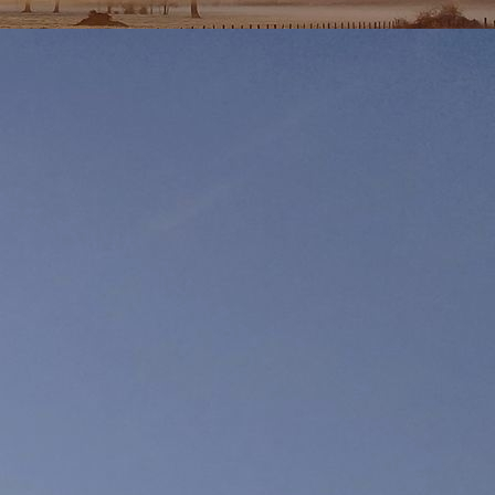
25 octobre 1999; à 22H20 ce soir il relève 94.4mm
s heures. Les services techniques ont d'ailleurs
te aux chaussées inondées sur toutes les routes
la Reyssouze à la sortie de Viriat et à son arrivée
m et qu'il en est retombé 20 supplémentaires depuis