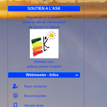
SOUTIEN A L'ASK
Cliquez sur le logo pour
visiter le site de l'Association
du Syndrome Kabuki
Maladie rare,
enfants pleins d'espoir!
Webmaster - Infos

Nous contacter
Recommander
Version texte