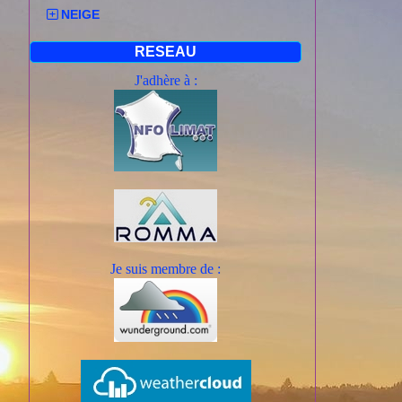
NEIGE
RESEAU
J'adhère à :
Je suis mem
bre de :