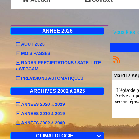
ANNEE 2026
Vous êtes i
AOUT 2026
MOIS PASSES
RADAR PRECIPITATIONS / SATELLITE
/ WEBCAM
Mardi 7 sep
PREVISIONS AUTOMATIQUES
L'épisode pl
ARCHIVES 2002 à 2025
Arrivé au p
second épiso
ANNEES 2020 à 2029
A 21H45 on 
ANNEES 2010 à 2019
mois de sep
ANNEES 2002 à 2009
Depuis l'ins
qui montre 
partie de l
CLIMATOLOGIE
