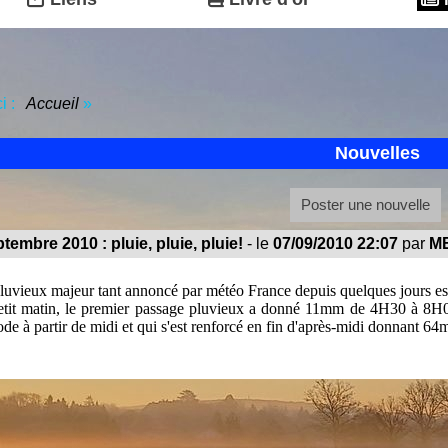
ci :
Accueil
»
Nouvelles
Poster une nouvelle
tembre 2010 : pluie, pluie, pluie!
- le
07/09/2010 22:07
par
M
uvieux majeur tant annoncé par météo France depuis quelques jours est 
etit matin, le premier passage pluvieux a donné 11mm de 4H30 à 8H00.
de à partir de midi et qui s'est renforcé en fin d'après-midi donnant 64
enregistre ainsi 75mm depuis 0H00 ce qui est assez remarquable s
tembre!
tallation de la station et le début des relevés en 2002, le record de pl
le caractère exceptionnel de l'épisode pluvieux qui nous frappe. Auc
a nuit prochaine. Pour parfaire les comparaisons, le record de p