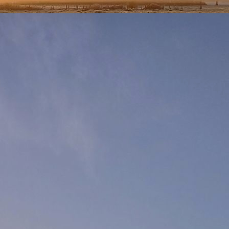
ant météo France situé à 10km de Viriat) est de 89.8mm sur les 24 et 
e 24H!
nde prudence est recommandée aux automobilistes pour les prochaine
 crue inévitable de la Reyssouze en disposant des panneaux d'aler
nt sujettes aux débordement de la rivière.
prise à 18H10 à proximité du Moulin de Brêt montre la crue en cours de 
Le niveau était déjà proche du débordement alors qu'il était tombé 55m