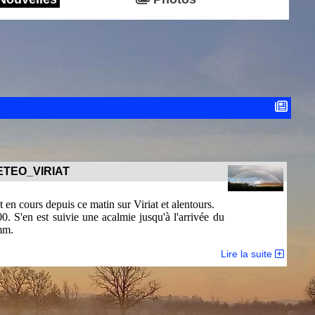
ETEO_VIRIAT
en cours depuis ce matin sur Viriat et alentours.
 S'en est suivie une acalmie jusqu'à l'arrivée du
mm.
Lire la suite
i l'on compare aux 51mm de moyenne pour tout le
uie sur une journée était de 61mm, le 17/08/2004 ce
une amélioration n'est annoncée avant la seconde
luie de la station météo de ST Etienne du Bois