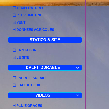
(correspond
en moins d
TEMPERATURES
La plus gra
PLUVIOMETRIE
anticipé la
VENT
habituelleme
Cette photo 
DONNEES AGRICOLES
à Attignat. 
:
STATION & SITE
LA STATION
LE SITE
DVLPT. DURABLE

ENERGIE SOLAIRE
EAU DE PLUIE
VIDEOS

PLUIE/ORAGES