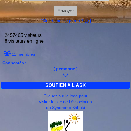
Envoyer
[ Mot de passe perdu ?
]
2457465 visiteurs
8 visiteurs en ligne
11 membres
Connectés :
( personne )
SOUTIEN A L'ASK
Cliquez sur le logo pour
visiter le site de l'Association
du Syndrome Kabuki