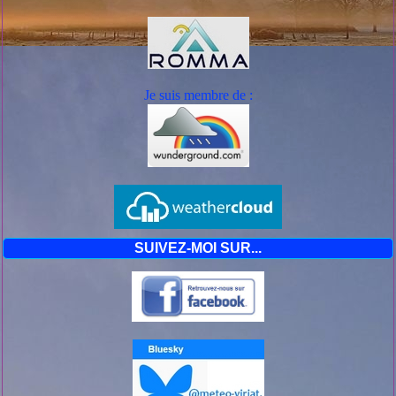
Sur l'est de l'Ain et la Haute Savoie, on attend
de la neige jusqu'en plaine avec un redoux
tardif en mi-journée de mardi ou après-midi de
mardi.
Détail par phénomène
Je suis mem
bre de :
Veuillez consulter les pages des phénomènes en
cours.
SUIVEZ-MOI SUR...