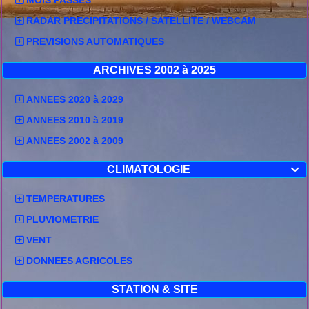
RADAR PRECIPITATIONS / SATELLITE / WEBCAM
PREVISIONS AUTOMATIQUES
ARCHIVES 2002 à 2025
ANNEES 2020 à 2029
ANNEES 2010 à 2019
ANNEES 2002 à 2009
CLIMATOLOGIE

TEMPERATURES
PLUVIOMETRIE
VENT
Source :
METEOFRANCE
DONNEES AGRICOLES
Bulletin de Vigilance météo région Auvergne-
STATION & SITE
Rhône-Alpes