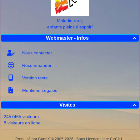
Maladie rare,
enfants pleins d'espoir!
Webmaster - Infos

Nous contacter
Recommander
Version texte
Mentions Légales
Visites

2457465 visiteurs
8 visiteurs en ligne
Propulsé par GuppY
© 2005-2026
Sous Licence Libre CeCILL