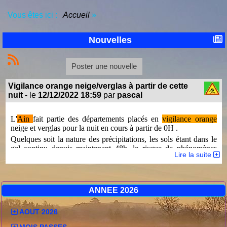
Vous êtes ici :
Accueil
»
Nouvelles
Poster une nouvelle
Vigilance orange neige/verglas à partir de cette
nuit
- le
12/12/2022 18:59
par
pascal
L'
Ain
fait partie des départements placés en
vigilance orange
neige et verglas pour la nuit en cours à partir de 0H .
Quelques soit la nature des précipitations, les sols étant dans le
gel continu depuis maintenant 48h, le risque de phénomènes
Lire la suite
glissant est important!
ANNEE 2026
AOUT 2026
MOIS PASSES