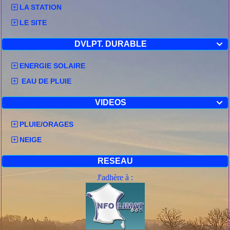
Publié le lundi 12 décembre 2022
LA STATION
Situation Actuelle
LE SITE
Faits nouveaux : mise en vigilance
DVLPT. DURABLE
neige/verglas sur Allier, Loire, Rhône, Ain,

Haute Savoie
ENERGIE SOLAIRE
Situation générale : à la suite d'un épisode de
EAU DE PLUIE
froid sensible, une perturbation va gagner la
région par le sud-ouest.
VIDEOS

Observations notables : les températures
PLUIE/ORAGES
relevées en début d'après-midi de lundi sont
comprises entre -3 et +4 degrés.
NEIGE
Prévisibilité et incertitudes
RESEAU
Le redoux associé à l'arrivée de la perturbation
J'adhère à :
va gagner assez rapidement une large moitié
sud de la région. Son extension jusqu'au nord
de la région est plus difficile à prévoir dans le
détail, et les précipitations pourront s'y produire
sous forme de neige, pluie verglaçante ou
granule de glace.