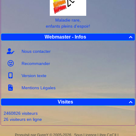
Maladie rare,
enfants pleins d'espoir!
Webmaster - Infos

Nous contacter
Recommander
Version texte
Mentions Légales
Visites

2460826 visiteurs
26 visiteurs en ligne
Propulsé par GuppY
© 2005-2026
Sous Licence Libre CeCILL