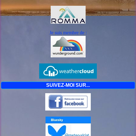
Conseils de comportement
Orages/Orange :
* A l'approche d'un orage, prenez les précautions d'usage
pour mettre à l'abri les objets sensibles au vent.
* Ne vous abritez pas sous les arbres.
* Evitez les promenades en forêts et les sorties en
montagne.
Je suis mem
bre de :
* Evitez d'utiliser le téléphone et les appareils électriques.
* Signalez sans attendre les départs de feux dont vous
pourriez être témoins.
SUIVEZ-MOI SUR...