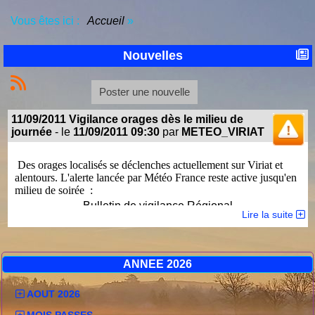
Vous êtes ici :
Accueil
»
Nouvelles
Poster une nouvelle
11/09/2011 Vigilance orages dès le milieu de
journée
- le
11/09/2011 09:30
par
METEO_VIRIAT
Des orages localisés se déclenches actuellement sur Viriat et
alentours. L'alerte lancée par Météo France reste active jusqu'en
milieu de soirée :
Bulletin de vigilance Régional
Lire la suite
pour : la région Centre-Est
Numéro:1109CE05
ANNEE 2026
Emis le : dimanche 11 septembre 2011 à 22h00
par : Météo-France Lyon
Date et heure du prochain message : au plus tard le
AOUT 2026
dimanche 11 septembre 2011 à 22h00
MOIS PASSES