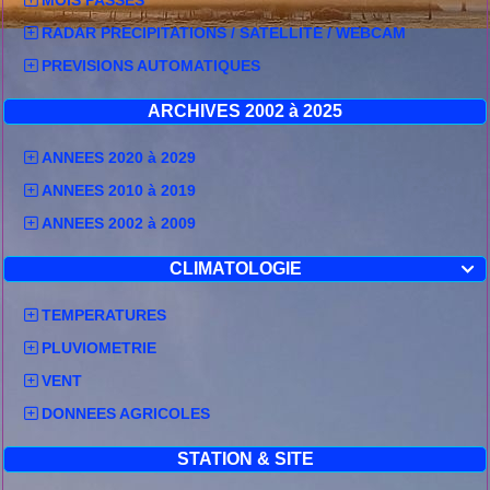
RADAR PRECIPITATIONS / SATELLITE / WEBCAM
Type de phénomène :
Orages
PREVISIONS AUTOMATIQUES
ARCHIVES 2002 à 2025
Début de phénomène :
prévu le dimanche 11 septembre
2011 à 12h00
ANNEES 2020 à 2029
Fin de phénomène :
prévu le dimanche 11 septembre
2011 à 19h00
ANNEES 2010 à 2019
ANNEES 2002 à 2009
Localisation
Début de suivi pour :
Aucun département
CLIMATOLOGIE

Maintien de suivi pour :
Auc
Côte-d'Or (21), Saône-et-Loire (71), Allier (03), Haute-
TEMPERATURES
Loire (43), Puy-de-Dôme (63), Ain (01)
PLUVIOMETRIE
Fin de suivi pour :
Loire (42), Rhône (69)
VENT
DONNEES AGRICOLES
Description
Qualification du phénomène
: Situation fortement
STATION & SITE
orageuse d'été qui nécessite une vigilance particulière
dans la mesure où il existe un risque fort (une forte