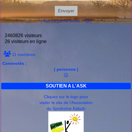
Envoyer
[ Mot de passe perdu ?
]
2460826 visiteurs
26 visiteurs en ligne
11 membres
Connectés :
( personne )
SOUTIEN A L'ASK
Cliquez sur le logo pour
visiter le site de l'Association
du Syndrome Kabuki