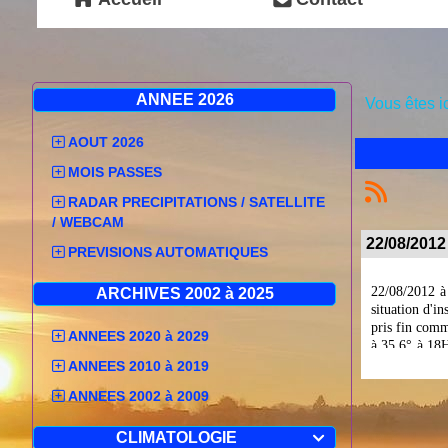
ANNEE 2026
Vous êtes i
AOUT 2026
MOIS PASSES
RADAR PRECIPITATIONS / SATELLITE
/ WEBCAM
22/08/2012 
PREVISIONS AUTOMATIQUES
22/08/2012 à
ARCHIVES 2002 à 2025
situation d'in
pris fin comm
ANNEES 2020 à 2029
à 35.6° à 18H
débute comme 
ANNEES 2010 à 2019
ce qui accent
ANNEES 2002 à 2009
aujourd'hui e
21/08/2012 à 
CLIMATOLOGIE

orange cani