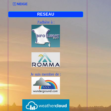
NEIGE
RESEAU
J'adhère à :
Je suis mem
bre de :