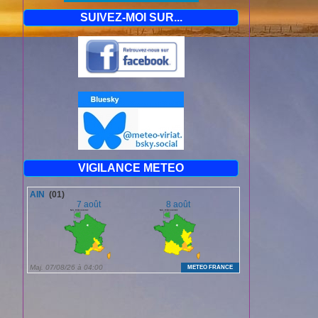
SUIVEZ-MOI SUR...
19/08/2012 
le
départemen
Cette journée
Demain s'anno
Quant à la nu
qu'hier à la m
Si le vent n'é
1H55, un lége
abaissée jusq
19/08/2012 à
l'Ain : Cliqu
toutefois êtr
VIGILANCE METEO
22 et 23.
Hier, samedi 
à un pic de l'
A suivre...
18/08/2012 à
Météofrance v
au bulletin de
35° sous abri 