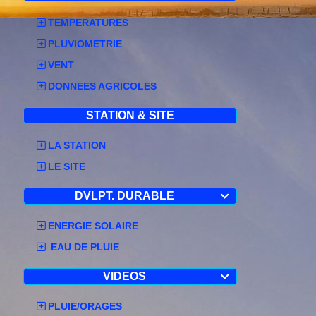
ici
Cliquez
po
TEMPERATURES
baisse signif
moins tiède q
PLUVIOMETRIE
21/08/2012 à
VENT
notamment l
Mais cette fo
DONNEES AGRICOLES
de 18.4° à 6H
et ce début 
STATION & SITE
orageux en fin
LA STATION
20/08/2012 à
couvert. Depu
LE SITE
nocturne de l
fin d'après-
DVLPT. DURABLE

7H00
: Cliqu
20/08/2012 à
ENERGIE SOLAIRE
notamment l
Contrairement
EAU DE PLUIE
le détail, et
que la tempér
VIDEOS

28.4° hier à 
Le "coup de fr
PLUIE/ORAGES