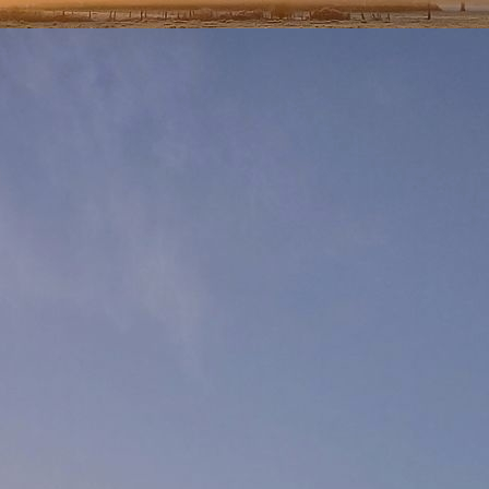
ur accéder au bulletin de vigilance. En effet, l'arrivée en fin d'après midi d
icative de la température nocturne. La journée de mercredi devrait être moins c
ue la précédente d'où le maintien de la vigilance.
 8H45 : dans son bulletin de ce matin 6H00,
Météofrance porte jusqu'à
mercre
ici
e
département de l'Ain : Cliquez
pour accéder au bulletin de vigilance.
is c'est bien la fin du phénomène qui est annoncée, d'ailleurs cette nuit de lu
58. Du coup, même si elle devrait encore atteindre les 32 à 33° au bénéfice d'un
de matinée est plutôt agréable par rapport aux 2 précédents avec 21.9° à 8H
 d'après midi avec de faibles précipitations possibles sur Viriat et alentours.
 22H00 : malgré une chaleur moins forte qu'hier avec 32.2° de maxi, le ress
is la fin de l'après-midi le vent s'est orienté au nord mais il devrait de nou
a température. Demain sera à nouveau une journée chaude, avec un soleil plus 
midi. Dans son bulletin de 16H00,
Météofrance maintien, pour notre départe
ici
ez
pour accéder au bulletin de vigilance.
 10H00 : dans son bulletin de ce matin 6H00,
Météofrance repousse jusqu'à m
ici
e
département de l'Ain : Cliquez
pour accéder au bulletin de vigilance.
 à la nuit précédente, cette nuit aura vu la température s'abaisser sous le seu
 comme le montre le graphique ci-dessous, le thermomètre est passé sous les 
ature ne s'envole à nouveau. D'après Météofrance,
la maximale du jour ne dev
la même heure soit une baisse relative.
ais" de fin de nuit :