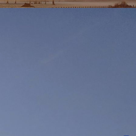
e nuages orageux va jouer un effet de couvercle empêchant une
haude mais toujours proche des 30° et la nuit suivante à peine
di 22/08 à 21H00
la
vigilance orange canicule qui concerne
ndi à mardi nous a offert 4H40 en dessous de 20° avec une mini
 soleil plus généreux qu'hier, la température part de plus bas
30 contre 23.7° hier et 24.4° dimanche. Le temps deviendra
enti était assez étouffant en raison d'un ciel fréquemment
veau basculer au sud en fin de nuit ce qui limitera la baisse
présent qu'aujourd'hui et un possible débordement orageux en
ment, la
vigilance orange canicule
jusqu'à mercredi 22/08 à
ardi 21/08 à 21H00 la
vigilance orange canicule qui concerne
il des 20° avec 19.3° de minimum relevés à 7H00 à Viriat. Dans
20° à 6H10 puis au dessus à 7H40 soit 1h30min de répit avant
rait pas excéder les 32°.
A 10H10 il est relevé 27.6° contre