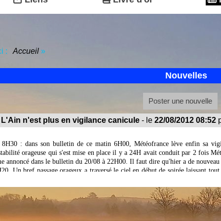
ci :
Accueil
»
Nouvelles
Poster une nouvelle
L'Ain n'est plus en vigilance canicule
- le
22/08/2012 08:52
p
 8H30 : dans son bulletin de ce matin 6H00,
Météofrance lève enfin sa vig
stabilité orageuse qui s'est mise en place il y a 24H avait conduit par 2 fois Mé
e annoncé dans le bulletin du 20/08 à 22H00. Il faut dire qu'hier a de nouveau é
20. Un bref passage orageux a traversé le ciel en début de soirée laissant t
celle d'hier à la différence que nous sommes restés 2H de plus qu'hier sous le 
ue le ressenti de fraîcheur relative en ce début de matinée. Même si la vigil
ici
t demain.
Cliquez
pour accéder au bulletin de fin de vigilance.
16H15 : les très fortes chaleurs de cet après-midi, 34.9° à Viriat à 16H, am
cule qui concerne notamment le
département de l'Ain dans s
on bulletin d