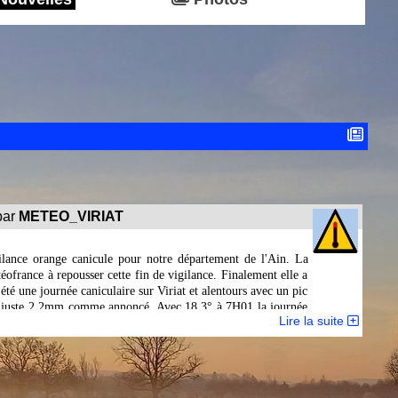
ar
METEO_VIRIAT
ilance orange canicule pour notre département de l'Ain. La
téofrance à repousser cette fin de vigilance. Finalement elle a
té une journée caniculaire sur Viriat et alentours avec un pic
out juste 2.2mm comme annoncé. Avec 18.3° à 7H01 la journée
Lire la suite
seuil des 20°. 0.2mm de rosée ont été par ailleurs enregistrés
ance est levée, les 30° de maxi seront probablement approchés
ènent Météofrance à repousser une nouvelle fois
la
vigilance
e 16H00. Elle coure désormais jusqu'à jeudi 23/08 7H00
: