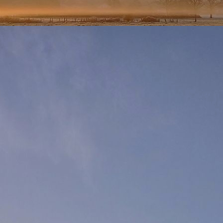
à 22H00 :
Météofrance a une nouvelle fois repoussé jusqu'à mardi 21/08
ici
t de l'Ain : Cliquez
pour accéder au bulletin de vigilance.
 de dimanche était annoncée comme la plus chaude de l'épisode et 36.6° ont 
nce quasi identique.
it prochaine, il y a très peu de chance pour que la température soit inférieure à
ême heure il y avait 25.3° soit 3° d'écart.
tait pas venu jouer le trouble fêtes la nuit dernière, nous serions descendu en d
r vent de sud s'est levé ramenant de la chaleur avec une pointe à 24° à 3H15
u'à 20.6° à 6H50. Ce soir, le vent de sud est malheureusement encore un peu prés
 11H00 :
Météofrance vient de repousser jusqu'à lundi 20/08 21H00 la
vigilan
ici
ez
pour accéder au bulletin de vigilance. Il faut donc s'attendre à 2 journée
e exceptionnelle : pour preuve les 7 jours avec des maximales supérieures à 30° 
18, 35.5° ont été relevés à Viriat à 17H50. A 11H ce matin 31° sont enregistr
ordre de 37° cet après-midi.
 16H30 :
ient d'inclure le département de l'Ain parmi ceux placés en vigilance orange c
 vigilance.
sont relevés à 16H30 à la station de Viriat.