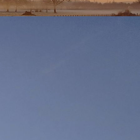
 7H00 la
vigilance orange canicule qui concerne notamment
été enregistrés à Viriat à 16H56 soit 1.1° de plus qu'hier.
 20° sur Viriat village car à 22H il fait toujours 28.3° alors
essous de 20°. En effet, alors qu'il ne faisait plus que 20.1° à
. Une fois le vent disparu, la température s'est de nouveau
ent d'où l'écart de température observé avec hier soir.
ce orange canicule qui concerne notamment le
département de
s particulièrement chaudes. Cette chaleur est remarquable sans
enregistrés du 17 au 23/08/2011 avec 2 jours à plus de 35° les
és contre 27.5° hier à la même heure. On peut donc s'attendre
ici
anicule dans son bulletin de 16H00 : Cliquez
pour accéder