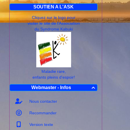
SOUTIEN A L'ASK
Cliquez sur le logo pour
visiter le site de l'Association
du Syndrome Kabuki
Maladie rare,
enfants pleins d'espoir!
Webmaster - Infos

Nous contacter
Recommander
Version texte