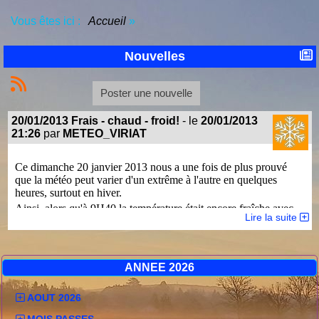
Vous êtes ici :
Accueil
»
Nouvelles
Poster une nouvelle
20/01/2013 Frais - chaud - froid!
- le
20/01/2013
21:26
par
METEO_VIRIAT
Ce dimanche 20 janvier 2013 nous a une fois de plus prouvé
que la météo peut varier d'un extrême à l'autre en quelques
heures, surtout en hiver.
Ainsi, alors qu'à 9H40 la température était encore fraîche avec
Lire la suite
2°, un flux de sud s'est mis en place provoquant un fort redoux
avec 10.5° à 12H20 soit +8.5° en 2H40. Sous l'effet d'éclaircies,
le température au sol a même dépassé les 16°. Soudainement en
début d'après midi, un flux de nord a pris le dessus et la
ANNEE 2026
température s'est effondrée sous l'effet d'un refroidissement
spectaculaire perdant les 8.5° en 3H et atteignant le stade du gel
à 18H30. Les courbes du graphique ci-après permettent de
AOUT 2026
mieux appréhender le phénomène :
MOIS PASSES