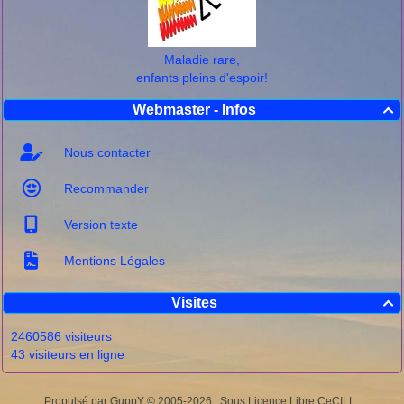
Maladie rare,
enfants pleins d'espoir!
Webmaster - Infos

Nous contacter
Recommander
Version texte
Mentions Légales
Visites

2460586 visiteurs
43 visiteurs en ligne
Propulsé par GuppY
© 2005-2026
Sous Licence Libre CeCILL