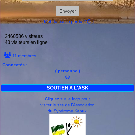
Envoyer
[ Mot de passe perdu ?
]
2460586 visiteurs
43 visiteurs en ligne
11 membres
Connectés :
( personne )
SOUTIEN A L'ASK
Cliquez sur le logo pour
visiter le site de l'Association
du Syndrome Kabuki