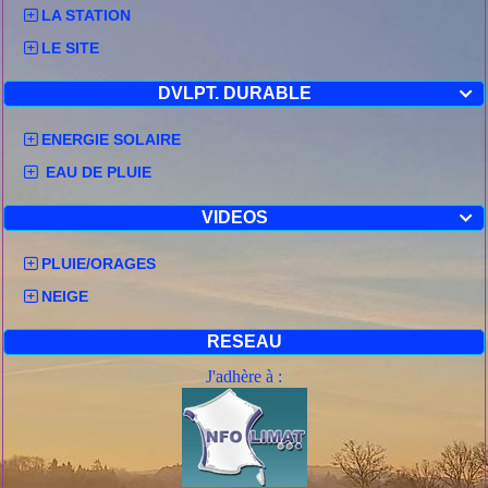
LA STATION
LE SITE
DVLPT. DURABLE

ENERGIE SOLAIRE
EAU DE PLUIE
VIDEOS

PLUIE/ORAGES
NEIGE
RESEAU
J'adhère à :