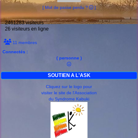
[ Mot de passe perdu ?
]
2461283 visiteurs
26 visiteurs en ligne
11 membres
Connectés :
( personne )
SOUTIEN A L'ASK
Cliquez sur le logo pour
visiter le site de l'Association
du Syndrome Kabuki