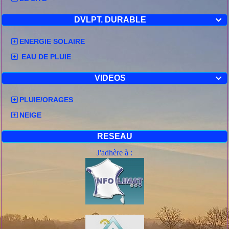
DVLPT. DURABLE

ENERGIE SOLAIRE
EAU DE PLUIE
VIDEOS

PLUIE/ORAGES
NEIGE
RESEAU
J'adhère à :