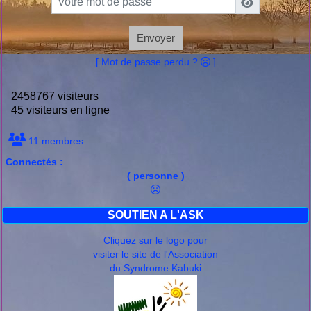
Envoyer
[ Mot de passe perdu ?
]
2458767 visiteurs
45 visiteurs en ligne
11 membres
Connectés :
( personne )
SOUTIEN A L'ASK
Cliquez sur le logo pour
visiter le site de l'Association
du Syndrome Kabuki