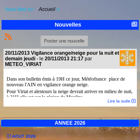
Vous êtes ici :
Accueil
»
Nouvelles
Poster une nouvelle
20/11/2013 Vigilance orange/neige pour la nuit et
demain jeudi
- le
20/11/2013 21:17
par
METEO_VIRIAT
Dans son bulletin émis à 19H
ce jour,
Météofrance place de
nouveau l'AIN en vigilance orange neige.
Pour Viriat et alentours la neige devrait arriver en milieu de nuit,
à 21H elle est sur la région de Moulins.
Lire la suite
Extrait du bulletin de vigilance Météofrance :
- cliquez sur la carte de vigilance en colonne de gauche du site pour
consulter
ce bulletin
dans son intégralité -
ANNEE 2026
Bulletin de vigilance Régional.
CENTRE METEOROLOGIQUE INTERREGIONAL DE LYON
AOUT 2026
Numéro:2011CE06