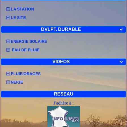
Aucun département
LA STATION
LE SITE
Description
Qualification du phénomène :
DVLPT. DURABLE

Épisode neigeux suffisamment notable pour engendrer des
difficultés de circulation et perturber certaines activités
ENERGIE SOLAIRE
économiques.
EAU DE PLUIE
Faits nouveaux :
Néant.
VIDEOS

Situation actuelle :
PLUIE/ORAGES
Il neige sur l'Isère de manière de plus en plus éparse et sur la
Savoie.
NEIGE
La perturbation attendue cette nuit arrive par l'ouest. A 19h, elle
se situe entre autre sur le Berry et le Limousin et donne de la
RESEAU
pluie sur ces régions.
J'adhère à :
Evolution prévue :
Une nouvelle perturbation arrive dès ce soir par le nord-ouest
de l'Auvergne ; elle s'étend rapidement à l'ensemble de
l'Auvergne et l'ouest de Rhône-Alpes en cours de nuit et
jusqu'en début de matinée de jeudi, puis à l'ensemble de